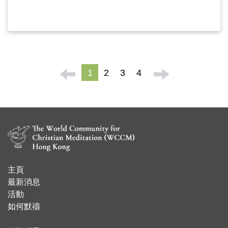
1
2
3
4
主頁
​最新消息
活動
如何默禱