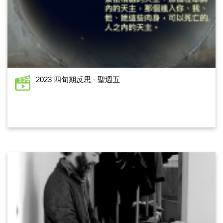
2023 四旬期反思 - 聖週五