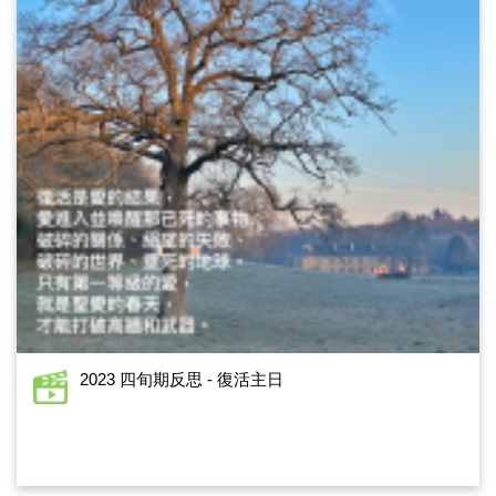
2023 四旬期反思 - 復活主日