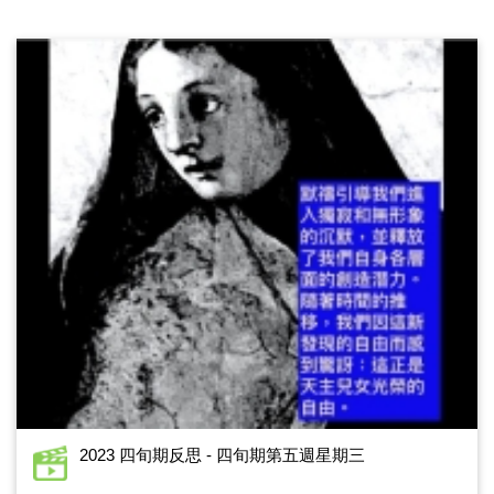
2023 四旬期反思 - 四旬期第五週星期三