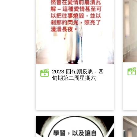
2023 四旬期反思 - 四
旬期第二周星期六