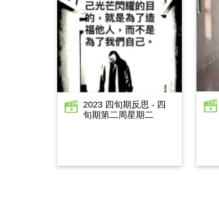
2023 四旬期反思 - 四
旬期第二周星期二