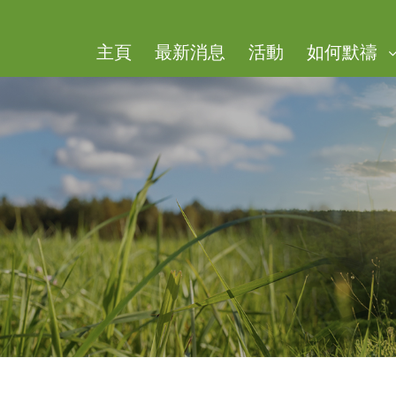
主頁
​最新消息
活動
如何默禱