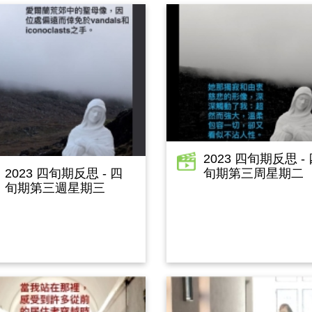
2023 四旬期反思 -
2023 四旬期反思 - 四
旬期第三周星期二
旬期第三週星期三