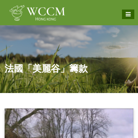
法國「美麗谷」籌款