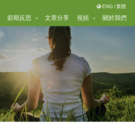
ENG
/
繁體
節期反思
文章分享
視頻
關於我們
「美麗谷」靈修中心