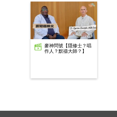
麥神問號【隱修士？唱
作人？默禱大師？】