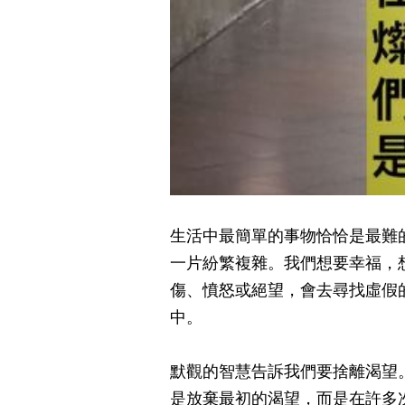
生活中最簡單的事物恰恰是最難
一片紛繁複雜。我們想要幸福，
傷、憤怒或絕望，會去尋找虛假
中。
默觀的智慧告訴我們要捨離渴望
是放棄最初的渴望，而是在許多