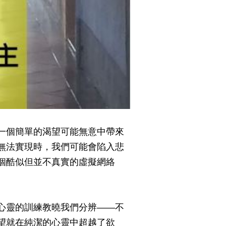
一個簡單的渴望可能無意中帶來
無法實現時，我們可能會陷入悲
個酷似但並不真實的虛擬網絡
心靈的訓練教曉我們分辨——不
望就在純潔的心靈中超越了欲