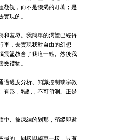
種凝視，而不是饑渴的盯著；是
法實現的。
喪和羞辱。我簡單的渴望已經得
行車，去實現我對自由的幻想。
腦震盪教會了我這一點。然後我
接受禮物。
通過過度分析、知識控制或宗教
：有形，雜亂，不可預測。正是
鐘中、被凍結的剎那，稍縱即逝
。
掌握的。同樣與騎車一樣，只有