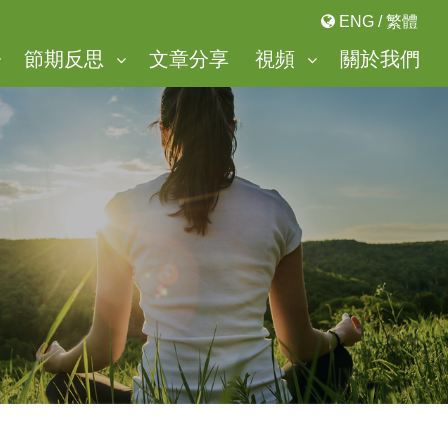
ENG
/
繁體
節期反思
文章分享
視頻
關於我們
「美麗谷」靈修中心