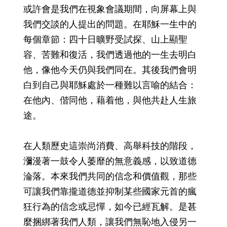
或許會是我們在視象會議期間，向屏幕上與
我們交談的人提出的問題。在耶穌一生中的
每個章節：四十日曠野受試探、山上顯聖
容、苦難和復活，我們透過他的一生去明白
他，像他今天仍與我們同在。其後我們會明
白到自己與耶穌處於一種難以言喻的結合：
在他內、偕同他，藉着他，與他共赴人生旅
途。
在人類歷史這崇尚消費、高舉科技的階段，
瀰漫著一鼓令人萎靡的無意義感，以致道德
淪落。本來我們共同的信念和價值觀，那些
可讓我們靠攏道德並抑制某些國家元首的瘋
狂行為的信念或忌憚，如今已經瓦解。是甚
麼捆綁著我們人類，讓我們無恥地入侵另一