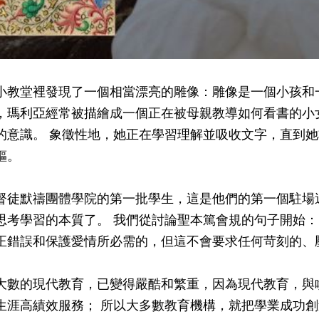
小教堂裡發現了一個相當漂亮的雕像：雕像是一個小孩和
，瑪利亞經常被描繪成一個正在被母親教導如何看書的小
的意識。 象徵性地，她正在學習理解並吸收文字，直到
軀。
督徒默禱團體學院的第一批學生，這是他們的第一個駐場
思考學習的本質了。 我們從討論聖本篤會規的句子開始
正錯誤和保護愛情所必需的，但這不會要求任何苛刻的、
大數的現代教育，已變得嚴酷和繁重，因為現代教育，與
生涯高績效服務； 所以大多數教育機構，就把學業成功創