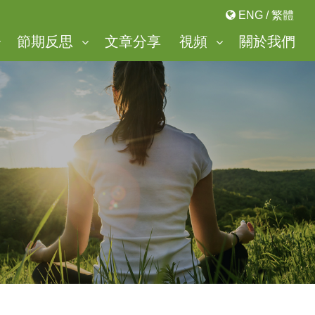
ENG
/
繁體
節期反思
文章分享
視頻
關於我們
「美麗谷」靈修中心