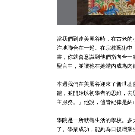
當我們到達美麗谷時，在古老的
注地聯合在一起。在宗教藝術中
書，你就會意識到他們指向合一
聖言中，並讓祂在她體內成為肉
本週我們在美麗谷迎來了普世基
體，並開始以初學者的思維，去
主服務。」他說，儘管紀律是糾
學院是一所默觀生活的學校。多
了。學業成功，能夠為日後職業